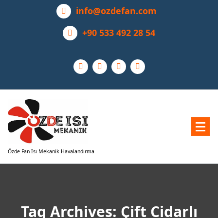
Skip
info@ozdefan.com
to
content
+90 533 492 28 54
Özde Fan Isı Mekanik Havalandırma
Tag Archives: Çift Cidarlı