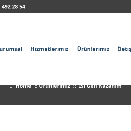
 492 28 54
urumsal
Hizmetlerimiz
Ürünlerimiz
İleti
Isı Geri Kazanım
Home
::
Ürünlerimiz
::
Isı Geri Kazanım