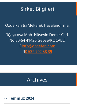
Şirket Bilgileri
Özde Fan Isı Mekanik Havalandırma.
Çayırova Mah. Hüseyin Demir Cad.
No:50-54 41420 Gebze/KOCAELİ
info@ozdefan.com
0 532 702 58 39
Archives
Temmuz 2024