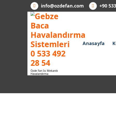
Skip
info@ozdefan.com
+90 533
to
content
Anasayfa
K
Özde Fan Isı Mekanik
Havalandırma